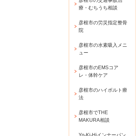
彦根市の交通事故治
療・むちうち相談
彦根市の労災指定整骨
院
彦根市の水素吸入メニ
ュー
彦根市のEMSコア
レ・体幹ケア
彦根市のハイボルト療
法
彦根市でTHE
MAKURA相談
Yo-Ki-Hiインナーパン