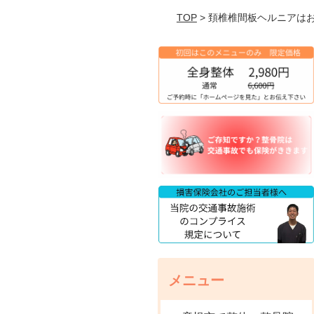
TOP
> 頚椎椎間板ヘルニアは
メニュー