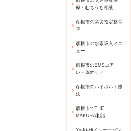
彦根市の交通事故治
療・むちうち相談
彦根市の労災指定整骨
院
彦根市の水素吸入メニ
ュー
彦根市のEMSコア
レ・体幹ケア
彦根市のハイボルト療
法
彦根市でTHE
MAKURA相談
Yo-Ki-Hiインナーパン