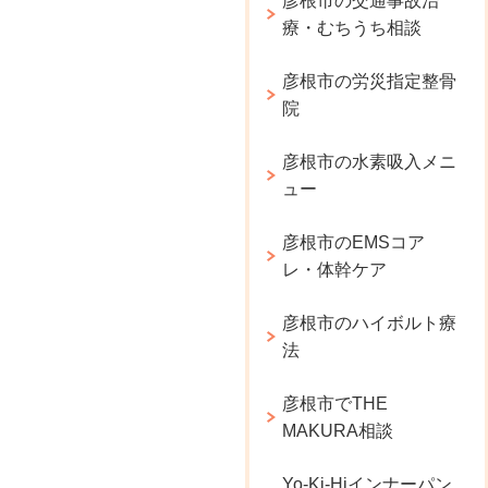
彦根市の交通事故治
療・むちうち相談
彦根市の労災指定整骨
院
彦根市の水素吸入メニ
ュー
彦根市のEMSコア
レ・体幹ケア
彦根市のハイボルト療
法
彦根市でTHE
MAKURA相談
Yo-Ki-Hiインナーパン