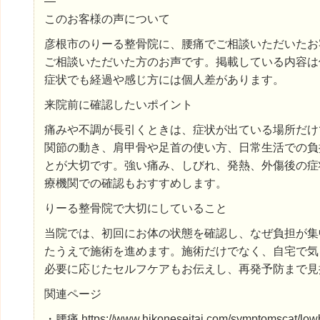
—
このお客様の声について
彦根市のりーる整骨院に、腰痛でご相談いただいたお
ご相談いただいた方のお声です。掲載している内容は
症状でも経過や感じ方には個人差があります。
来院前に確認したいポイント
痛みや不調が長引くときは、症状が出ている場所だけ
関節の動き、肩甲骨や足首の使い方、日常生活での負
とが大切です。強い痛み、しびれ、発熱、外傷後の症
療機関での確認もおすすめします。
りーる整骨院で大切にしていること
当院では、初回にお体の状態を確認し、なぜ負担が集
たうえで施術を進めます。施術だけでなく、自宅で気
必要に応じたセルフケアもお伝えし、再発予防まで見
関連ページ
・腰痛 https://www.hikoneseitai.com/symptomscat/low