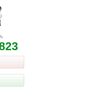
ら
8823